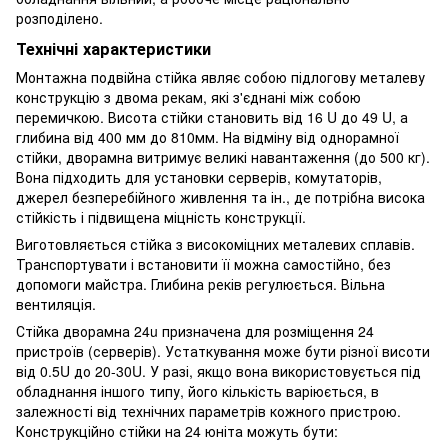
розподілено.
Технічні характеристики
Монтажна подвійна стійка являє собою підлогову металеву
конструкцію з двома рекам, які з'єднані між собою
перемичкою. Висота стійки становить від 16 U до 49 U, а
глибина від 400 мм до 810мм. На відміну від однорамної
стійки, дворамна витримує великі навантаження (до 500 кг).
Вона підходить для установки серверів, комутаторів,
джерел безперебійного живлення та ін., де потрібна висока
стійкість і підвищена міцність конструкції.
Виготовляється стійка з високоміцних металевих сплавів.
Транспортувати і встановити її можна самостійно, без
допомоги майстра. Глибина реків регулюється. Вільна
вентиляція.
Стійка дворамна 24u призначена для розміщення 24
пристроїв (серверів). Устаткування може бути різної висоти
від 0.5U до 20-30U. У разі, якщо вона використовується під
обладнання іншого типу, його кількість варіюється, в
залежності від технічних параметрів кожного пристрою.
Конструкційно стійки на 24 юніта можуть бути: