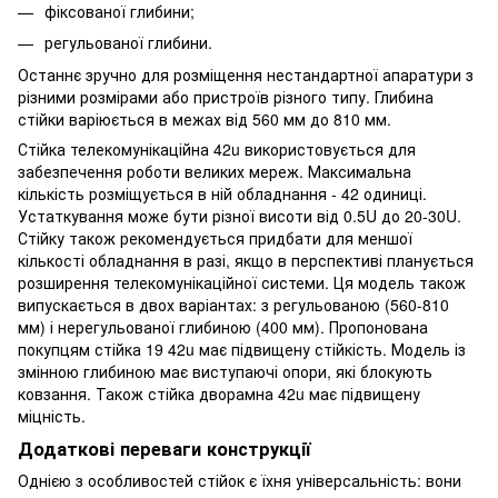
фіксованої глибини;
регульованої глибини.
Останнє зручно для розміщення нестандартної апаратури з
різними розмірами або пристроїв різного типу. Глибина
стійки варіюється в межах від 560 мм до 810 мм.
Стійка телекомунікаційна 42u використовується для
забезпечення роботи великих мереж. Максимальна
кількість розміщується в ній обладнання - 42 одиниці.
Устаткування може бути різної висоти від 0.5U до 20-30U.
Стійку також рекомендується придбати для меншої
кількості обладнання в разі, якщо в перспективі планується
розширення телекомунікаційної системи. Ця модель також
випускається в двох варіантах: з регульованою (560-810
мм) і нерегульованої глибиною (400 мм). Пропонована
покупцям стійка 19 42u має підвищену стійкість. Модель із
змінною глибиною має виступаючі опори, які блокують
ковзання. Також стійка дворамна 42u має підвищену
міцність.
Додаткові переваги конструкції
Однією з особливостей стійок є їхня універсальність: вони