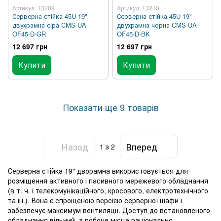
Артикул: 13209
Артикул: 13210
Серверна стійка 45U 19"
Серверна стійка 45U 19"
двухрамна сіра CMS UA-
двухрамна чорна CMS UA-
OF45-D-GR
OF45-D-BK
12 697 грн
12 697 грн
Купити
Купити
Показати ще 9 товарів
Назад
Вперед
1
з 2
Серверна стійка 19" дворамна використовується для
розміщення активного і пасивного мережевого обладнання
(в т. ч. і телекомунікаційного, кросового, електротехнічного
та ін.). Вона є спрощеною версією серверної шафи і
забезпечує максимум вентиляції. Доступ до встановленого
обладнання вільний, а робоче місце раціонально