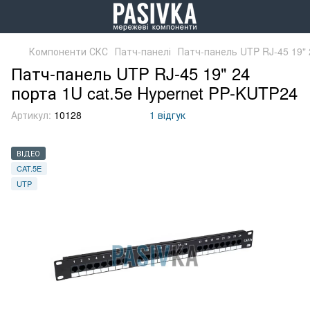
Компоненти СКС
Патч-панелі
Патч-панель UTP RJ-45 19" 
Патч-панель UTP RJ-45 19" 24
порта 1U cat.5e Hypernet PP-KUTP24
Артикул:
10128
1 відгук
ВІДЕО
CAT.5E
UTP