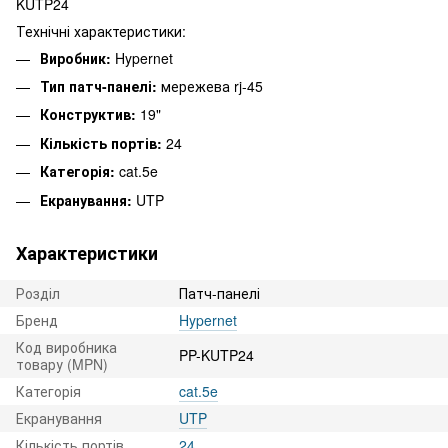
KUTP24
Технічні характеристики:
Виробник:
Hypernet
Тип патч-панелі:
мережева rj-45
Конструктив:
19"
Кількість портів:
24
Категорія:
cat.5e
Екранування:
UTP
Характеристики
Розділ
Патч-панелі
Бренд
Hypernet
Код виробника
PP-KUTP24
товару (MPN)
Категорія
cat.5e
Екранування
UTP
Кількість портів
24