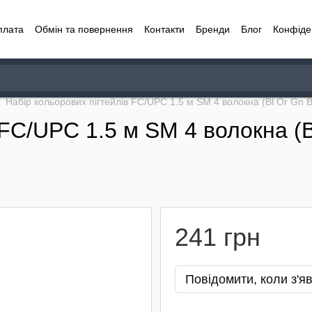
плата
Обмін та повернення
Контакти
Бренди
Блог
Конфіде
Набір кольорових пігтейлів FC/UPC 1.5 м SM 4 волокна (Bl Or Gn B
 FC/UPC 1.5 м SM 4 волокна (B
241 грн
Повідомити, коли з'я