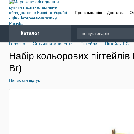
Перейти до основного контенту
Про компанію
Доставка
О
Договір
Каталог
Головна
Оптичні компоненти
Пігтейли
Пігтейли FC
Набір кольорових пігтейлів
Br)
Написати відгук