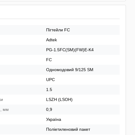
Пігтейли FC
Adtek
PG-1.5FC(SM)(FW)E-K4
FC
Одномодовий 9/125 SM
UPC
1.5
ки
LSZH (LSOH)
и, мм
0,9
Україна
Поліетиленовий пакет