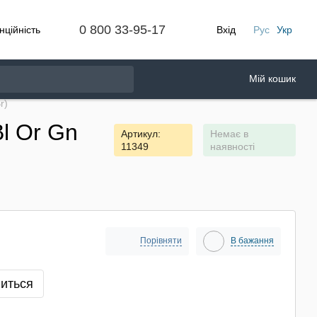
0 800 33-95-17
нційність
Вхід
Рус
Укр
Мій кошик
r)
l Or Gn
Артикул:
Немає в
11349
наявності
Порівняти
В бажання
виться