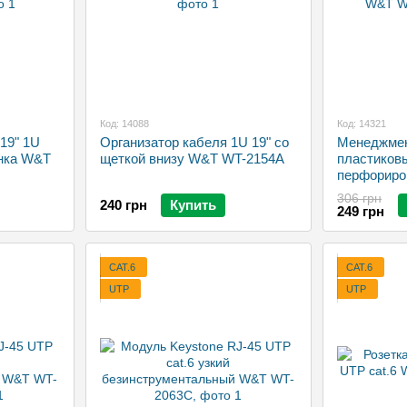
Код: 14088
Код: 14321
19" 1U
Организатор кабеля 1U 19" со
Менеджмен
нка W&T
щеткой внизу W&T WT-2154A
пластиков
перфориро
2396A
306 грн
240 грн
Купить
249 грн
CAT.6
CAT.6
UTP
UTP