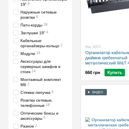
9
19"
Наружные сетевые
8
розетки
39
Патч-корды
4
Заглушки 19"
Кабельные
2
органайзеры-кольцо
Код: 10372
Организатор кабельн
18
Модули
дюймов гребенчатый
Аксессуары для
металлический W&T 
серверных шкафов и
24
стоек
660 грн
Купить
Монтажный комплект
2
M6
6
Стяжка-липучка
ВИДЕО
Розетки сетевые,
18
телефонные
Оптические боксы и
5
аксессуары
2
Разное