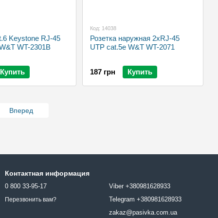
Код: 14038
.6 Keystone RJ-45
Розетка наружная 2xRJ-45
 W&T WT-2301B
UTP cat.5e W&T WT-2071
Купить
187 грн
Купить
Вперед
Контактная информация
0 800 33-95-17
Viber +380981628933
Telegram +380981628933
Перезвонить вам?
zakaz@pasivka.com.ua