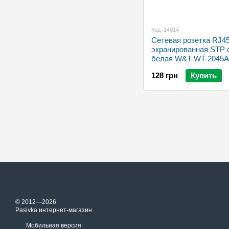
Код: 14014
Сетевая розетка RJ45
экранированная STP c
белая W&T WT-2045A
128 грн
Купить
© 2012—2026
Pasivka интернет-магазин
Мобильная версия