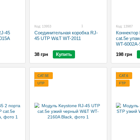
1
Код: 13953
Код: 13987
RJ-45
Соединительная коробка RJ-
Коннектор
015A
45 UTP W&T WT-2011
cat.5e упа
WT-6002A-
38 грн
Купить
198 грн
CAT.5E
CAT.6
UTP
FTP