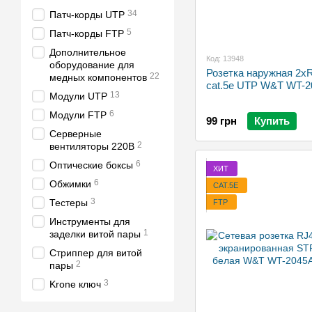
34
Патч-корды UTP
5
Патч-корды FTP
Дополнительное
Код: 13948
оборудование для
Розетка наружная 2x
22
медных компонентов
cat.5e UTP W&T WT-2
13
Модули UTP
6
Модули FTP
99 грн
Купить
Серверные
2
вентиляторы 220В
6
Оптические боксы
ХИТ
6
Обжимки
CAT.5E
3
Тестеры
FTP
Инструменты для
1
заделки витой пары
Стриппер для витой
2
пары
3
Krone ключ