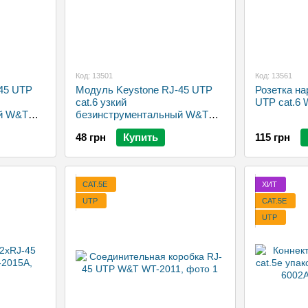
Код: 13501
Код: 13561
45 UTP
Модуль Keystone RJ-45 UTP
Розетка на
cat.6 узкий
UTP cat.6
й W&T
безинструментальный W&T
WT-2063C
48 грн
Купить
115 грн
CAT.5E
ХИТ
UTP
CAT.5E
UTP