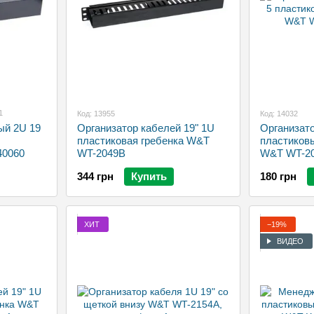
1
Код: 13955
Код: 14032
ый 2U 19
Организатор кабелей 19" 1U
Организато
пластиковая гребенка W&T
пластиков
40060
WT-2049B
W&T WT-2
344 грн
Купить
180 грн
ХИТ
−19%
ВИДЕО