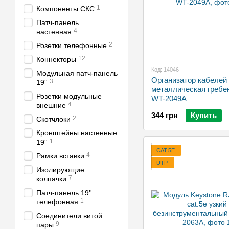
1
Компоненты СКС
Патч-панель
4
настенная
2
Розетки телефонные
12
Коннекторы
Код: 14046
Модульная патч-панель
Организатор кабелей 
3
19''
металлическая гребе
Розетки модульные
WT-2049A
4
внешние
344 грн
Купить
2
Скотчлоки
Кронштейны настенные
1
19''
CAT.5E
4
Рамки вставки
UTP
Изолирующие
7
колпачки
Патч-панель 19''
1
телефонная
Соединители витой
9
пары