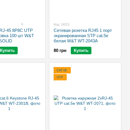
4
Код: 14013
 RJ-45 8P8C UTP
Сетевая розетка RJ45 1 порт
ковка 100 шт W&T
экранированная STP cat.5e
SOLID
белая W&T WT-2043A
Купить
80 грн
Купить
CAT.5E
UTP