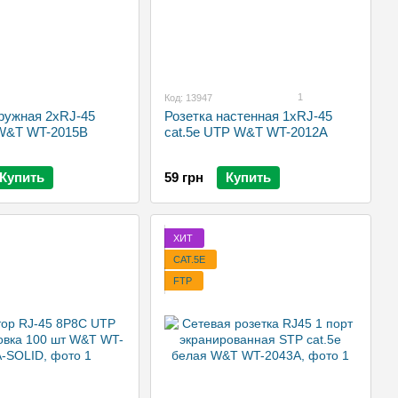
1
Код: 13947
ружная 2xRJ-45
Розетка настенная 1xRJ-45
 W&T WT-2015B
cat.5e UTP W&T WT-2012A
Купить
59 грн
Купить
ХИТ
CAT.5E
FTP