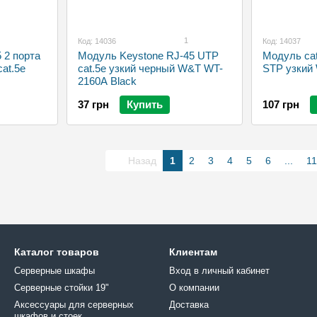
1
Код: 14036
Код: 14037
 2 порта
Модуль Keystone RJ-45 UTP
Модуль cat
at.5e
cat.5e узкий черный W&T WT-
STP узкий
2160A Black
37 грн
Купить
107 грн
Назад
1
2
3
4
5
6
...
11
Каталог товаров
Клиентам
Серверные шкафы
Вход в личный кабинет
Серверные стойки 19"
О компании
Аксессуары для серверных
Доставка
шкафов и стоек