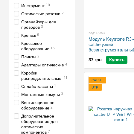
10
Инструмент
2
Оптические розетки
Органайзеры для
3
проводов
Код: 13353
6
Крепеж
Модуль Keystone RJ-
Кроссовое
cat.5e узкий
16
оборудование
безинструментальны
WT-2063A
2
Плинты
37 грн
Купить
4
Адаптеры оптические
Коробки
11
распределительные
CAT.5E
1
Сплайс-кассеты
UTP
3
Монтажные хомуты
Вентиляционное
2
оборудование
Дополнительное
оборудование для
оптических
7
компонентов