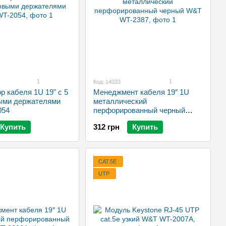
1
1
Код: 14033
р кабеля 1U 19" с 5
Менеджмент кабеля 19″ 1U
ыми держателями
металлический
054
перфорированный черный
W&T WT-2387
Купить
312 грн
Купить
CAT.5E
UTP