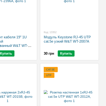
Код: 13352
т кабеля 19″ 1U
Модуль Keystone RJ-45 UTP
ый
cat.5e узкий W&T WT-2007A
ванный W&T WT-
Купить
30 грн
Купить
CAT.5E
UTP