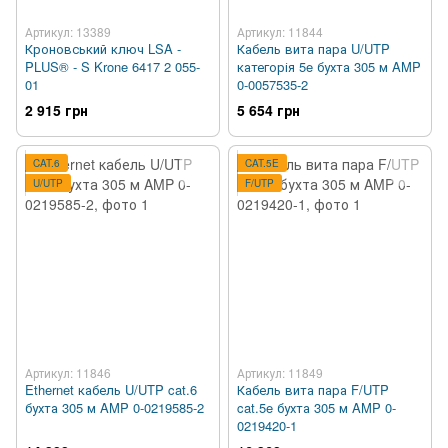
Артикул: 13389
Артикул: 11844
Кроновський ключ LSA -
Кабель вита пара U/UTP
PLUS® - S Krone 6417 2 055-
категорія 5e бухта 305 м AMP
01
0-0057535-2
2 915 грн
5 654 грн
CAT.6
CAT.5E
U/UTP
F/UTP
Артикул: 11846
Артикул: 11849
Ethernet кабель U/UTP cat.6
Кабель вита пара F/UTP
бухта 305 м AMP 0-0219585-2
cat.5e бухта 305 м AMP 0-
0219420-1