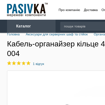
Перейти до основного контенту
Про компанію
Доставка
О
Договір
Каталог
Головна
Аксесуари для серверних шаф та стійок
Органа
Кабель-органайзер кільце 
004
1 відгук