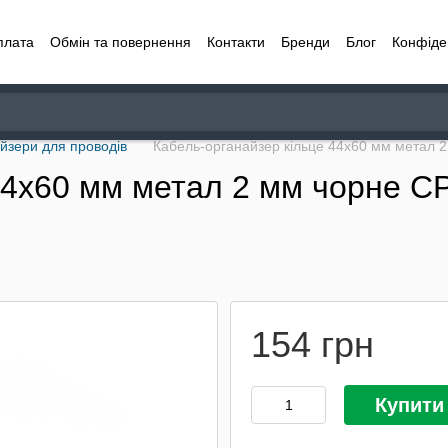
плата
Обмін та повернення
Контакти
Бренди
Блог
Конфіде
йзери для проводів
Кабель-органайзер кільце 44х60 мм метал 2
44х60 мм метал 2 мм чорне CP
154 грн
Купити