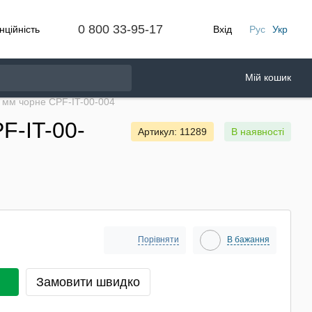
0 800 33-95-17
нційність
Вхід
Рус
Укр
Мій кошик
 мм чорне CPF-IT-00-004
F-IT-00-
Артикул: 11289
В наявності
Порівняти
В бажання
Замовити швидко