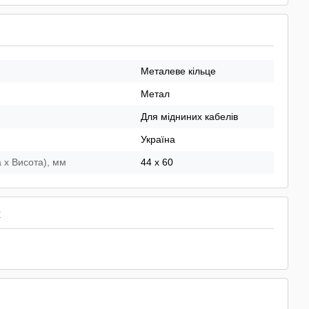
Металеве кільце
Метал
Для мідниних кабелів
Україна
 х Висота), мм
44 x 60
х