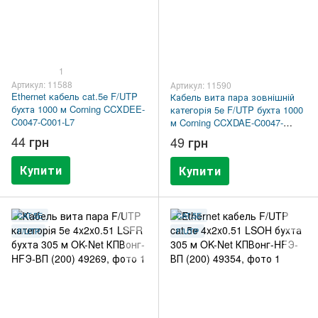
1
Артикул: 11588
Артикул: 11590
Ethernet кабель cat.5e F/UTP
Кабель вита пара зовнішній
бухта 1000 м Corning CCXDEE-
категорія 5e F/UTP бухта 1000
C0047-C001-L7
м Corning CCXDAE-C0047-
C001-L7 1000м
44 грн
49 грн
Купити
Купити
CAT.5E
CAT.5E
F/UTP
F/UTP