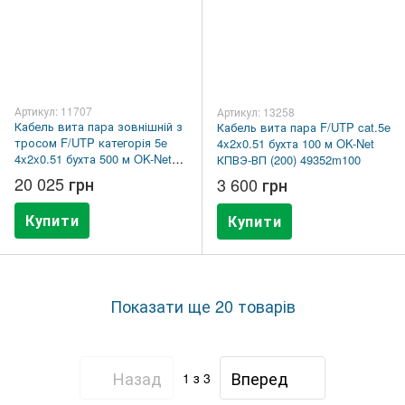
Артикул: 11707
Артикул: 13258
Кабель вита пара зовнішній з
Кабель вита пара F/UTP cat.5e
тросом F/UTP категорія 5e
4x2x0.51 бухта 100 м OK-Net
4x2x0.51 бухта 500 м OK-Net
КПВЭ-ВП (200) 49352m100
49312m500
20 025 грн
3 600 грн
Купити
Купити
Показати ще 20 товарів
Назад
Вперед
1
з 3