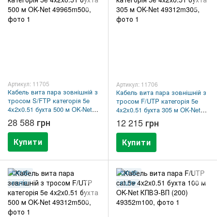
Артикул: 11705
Артикул: 11706
Кабель вита пара зовнішній з
Кабель вита пара зовнішній з
тросом S/FTP категорія 5e
тросом F/UTP категорія 5e
4x2x0.51 бухта 500 м OK-Net
4x2x0.51 бухта 305 м OK-Net
49965m500
49312m305
28 588 грн
12 215 грн
Купити
Купити
CAT.5E
CAT.5E
F/UTP
F/UTP