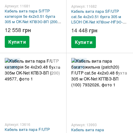
Артикул: 11681
Артикул: 11682
Кабель вита пара S/FTP
Кабель вита пара SF/UTP
категорія 5e 4x2x0.51 бухта
cat.5e 4x2x0.51 бухта 305 м
305 м OK-Net КПВЭО-ВП (200)
LSOH OK-Net КПВонг-HFЭО-ВП
49951
(200) 49953
12 558 грн
14 448 грн
Купити
Купити
CAT.5E
CAT.5E
F/UTP
F/UTP
Артикул: 13616
Артикул: 13993
Кабель вита пара F/UTP
Кабель вита пара