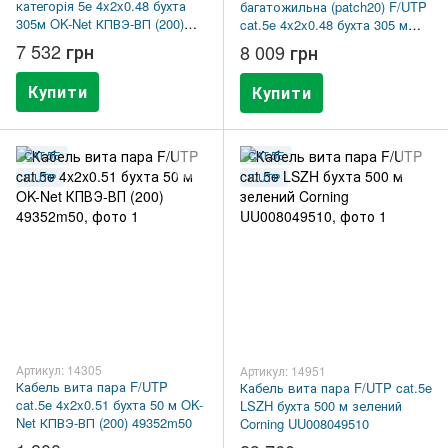
категорія 5e 4x2x0.48 бухта
багатожильна (patch20) F/UTP
305м OK-Net КПВЭ-ВП (200)
cat.5e 4x2x0.48 бухта 305 м
49577
OK-Net КГПВЭ-ВП (100)
7 532 грн
8 009 грн
7932026
Купити
Купити
CAT.5E
CAT.5E
F/UTP
F/UTP
Артикул: 14305
Артикул: 14951
Кабель вита пара F/UTP
Кабель вита пара F/UTP cat.5e
cat.5e 4x2x0.51 бухта 50 м OK-
LSZH бухта 500 м зелений
Net КПВЭ-ВП (200) 49352m50
Corning UU008049510