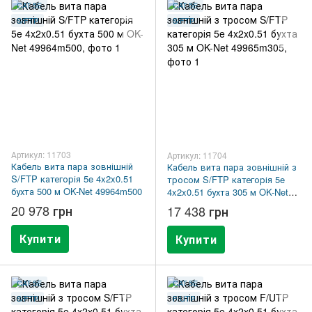
CAT.5E
CAT.5E
S/FTP
S/FTP
Артикул: 11703
Артикул: 11704
Кабель вита пара зовнішній
Кабель вита пара зовнішній з
S/FTP категорія 5e 4x2x0.51
тросом S/FTP категорія 5e
бухта 500 м OK-Net 49964m500
4x2x0.51 бухта 305 м OK-Net
49965m305
20 978 грн
17 438 грн
Купити
Купити
CAT.5E
CAT.5E
S/FTP
F/UTP