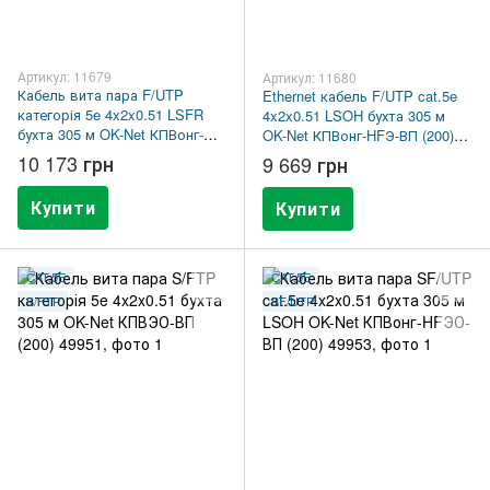
Артикул: 11679
Артикул: 11680
Кабель вита пара F/UTP
Ethernet кабель F/UTP cat.5e
категорія 5e 4x2x0.51 LSFR
4x2x0.51 LSOH бухта 305 м
бухта 305 м OK-Net КПВонг-
OK-Net КПВонг-HFЭ-ВП (200)
HFЭ-ВП (200) 49269
49354
10 173 грн
9 669 грн
Купити
Купити
CAT.5E
CAT.5E
S/FTP
SF/UTP