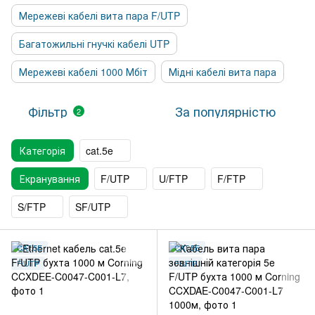
Мережеві кабелі вита пара F/UTP
Багатожильні гнучкі кабелі UTP
Мережеві кабелі 1000 Мбіт
Мідні кабелі вита пара
Фільтр
За популярністю
2
Категорія
cat.5e
Екранування
F/UTP
U/FTP
F/FTP
S/FTP
SF/UTP
CAT.5E
CAT.5E
F/UTP
F/UTP