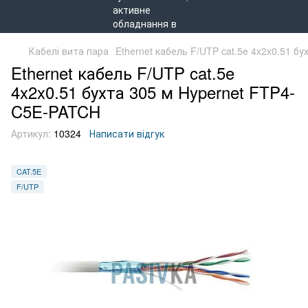
Кабелі вита пара
Ethernet кабель F/UTP cat.5e 4x2x0.51 б
Ethernet кабель F/UTP cat.5e
4x2x0.51 бухта 305 м Hypernet FTP4-
C5E-PATCH
Артикул:
10324
Написати відгук
CAT.5E
F/UTP