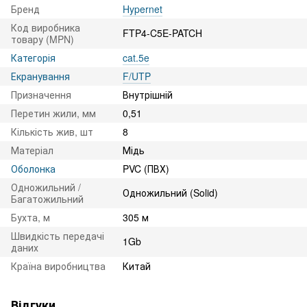
Бренд
Hypernet
Код виробника
FTP4-C5E-PATCH
товару (MPN)
Категорія
cat.5e
Екранування
F/UTP
Призначення
Внутрішній
Перетин жили, мм
0,51
Кількість жив, шт
8
Матеріал
Мідь
Оболонка
PVC (ПВХ)
Одножильний /
Одножильний (Solid)
Багатожильний
Бухта, м
305 м
Швидкість передачі
1Gb
даних
Країна виробництва
Китай
Відгуки