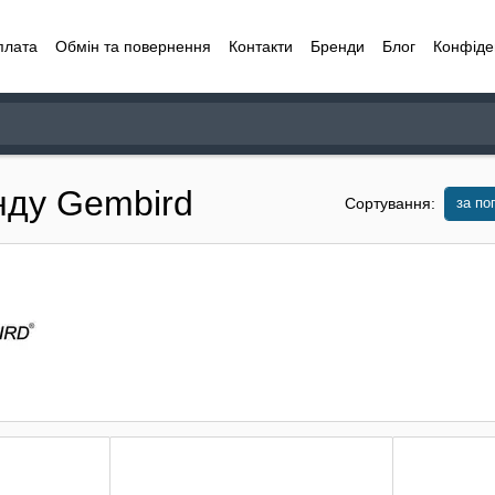
плата
Обмін та повернення
Контакти
Бренди
Блог
Конфіде
нду Gembird
за по
Сортування: