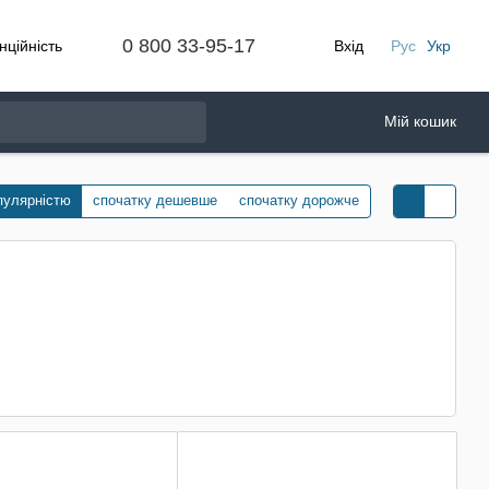
0 800 33-95-17
нційність
Вхід
Рус
Укр
Мій кошик
пулярністю
спочатку дешевше
спочатку дорожче