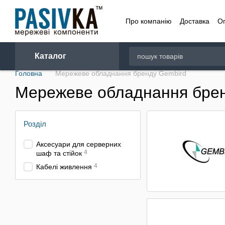
Перейти до основного контенту
Про компанію
Доставка
О
Договір
Каталог
Головна
Мережеве обладнання бренду Gembird
Мережеве обладнання бре
Розділ
Аксесуари для серверних
4
шаф та стійок
4
Кабелі живлення