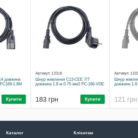
Артикул: 13316
Артикул: 133
14 довжина
Шнур живлення С13-CEE 7/7
Шнур живлен
 PC189-1.8M
довжина 1.8 м 0.75 мм2 PC-186-VDE
довжина 1.8
183 грн
121 грн
Купити
Купити
Каталог
Клієнтам