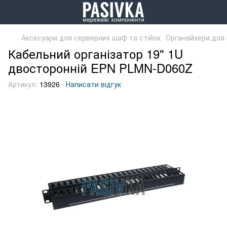
Аксесуари для серверних шаф та стійок
Органайзери для 
Кабельний організатор 19" 1U
двосторонній EPN PLMN-D060Z
Артикул:
13926
Написати відгук