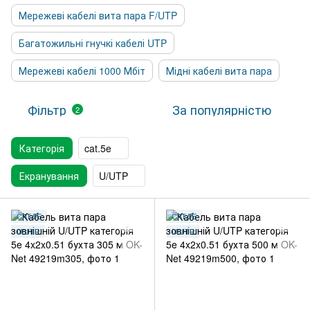
Мережеві кабелі вита пара F/UTP
Багатожильні гнучкі кабелі UTP
Мережеві кабелі 1000 Мбіт
Мідні кабелі вита пара
Фільтр
За популярністю
2
Категорія
cat.5e
Екранування
U/UTP
CAT.5E
CAT.5E
U/UTP
U/UTP