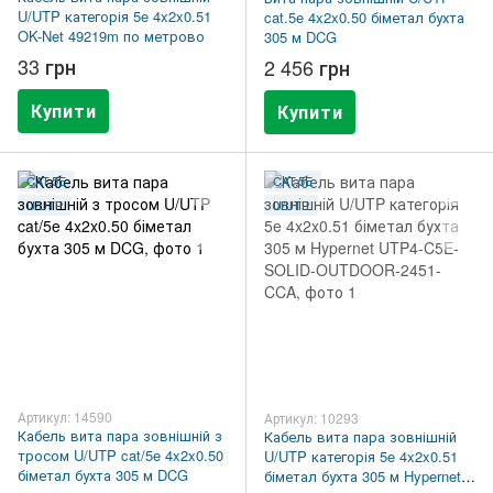
U/UTP категорія 5e 4x2x0.51
cat.5e 4x2x0.50 біметал бухта
OK-Net 49219m по метрово
305 м DCG
33 грн
2 456 грн
Купити
Купити
CAT.5E
CAT.5E
U/UTP
U/UTP
Артикул: 14590
Артикул: 10293
Кабель вита пара зовнішній з
Кабель вита пара зовнішній
тросом U/UTP cat/5e 4x2x0.50
U/UTP категорія 5e 4x2x0.51
біметал бухта 305 м DCG
біметал бухта 305 м Hypernet