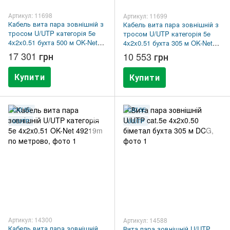
Артикул: 11698
Артикул: 11699
Кабель вита пара зовнішній з
Кабель вита пара зовнішній з
тросом U/UTP категорія 5e
тросом U/UTP категорія 5e
4x2x0.51 бухта 500 м OK-Net
4x2x0.51 бухта 305 м OK-Net
49223m500
49223m305
17 301 грн
10 553 грн
Купити
Купити
CAT.5E
CAT.5E
U/UTP
U/UTP
Артикул: 14300
Артикул: 14588
Кабель вита пара зовнішній
Вита пара зовнішній U/UTP