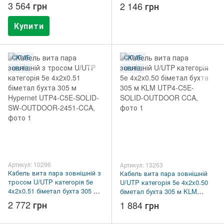
UTP4-C5E-SOLID-OUTDOOR-
3 564 грн
2 146 грн
2451-CCA
Купити
CAT.5E
CAT.5E
U/UTP
U/UTP
Артикул: 10296
Артикул: 13263
Кабель вита пара зовнішній з
Кабель вита пара зовнішній
тросом U/UTP категорія 5e
U/UTP категорія 5e 4x2x0.50
4x2x0.51 біметал бухта 305 м
біметал бухта 305 м KLM
Hypernet UTP4-C5E-SOLID-SW-
UTP4-C5E-SOLID-OUTDOOR
2 772 грн
1 884 грн
OUTDOOR-2451-CCA
CCA