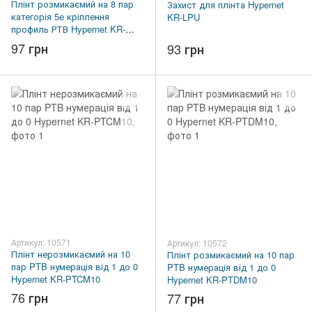
Плінт розмикаємий на 8 пар
Захист для плінта Hypernet
категорія 5e кріплення
KR-LPU
профиль РТВ Hypernet KR-
HBM5cat-8
97 грн
93 грн
Артикул: 10571
Артикул: 10572
Плінт нерозмикаємий на 10
Плінт розмикаємий на 10 пар
пар PTB нумерація від 1 до 0
PTB нумерація від 1 до 0
Hypernet KR-PTCM10
Hypernet KR-PTDM10
76 грн
77 грн