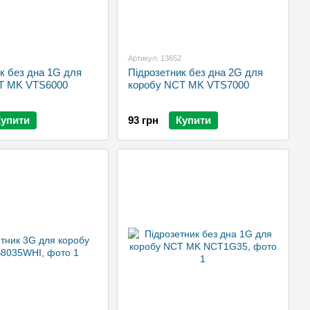
Артикул: 13652
к без дна 1G для
Підрозетник без дна 2G для
T MK VTS6000
коробу NCT MK VTS7000
Купити
93 грн
Купити