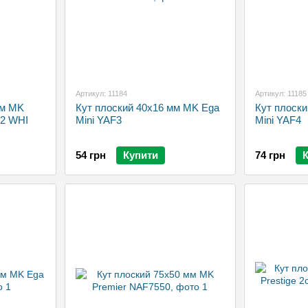
Артикул: 11184
Артикул: 11185
мм MK
Кут плоский 40х16 мм MK Ega
Кут плоск
12 WHI
Mini YAF3
Mini YAF4
54 грн
Купити
74 грн