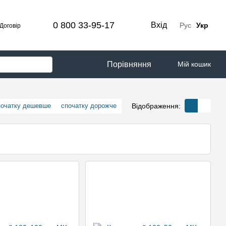
0 800 33-95-17
Вхід
Рус
Укр
Договір
Порівняння
Мій кошик
Відображення:
початку дешевше
спочатку дорожче