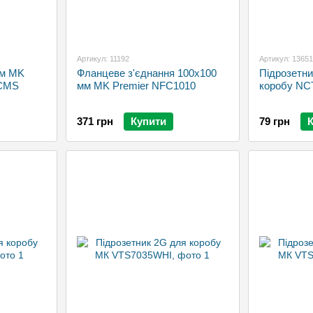
Артикул: 11192
Артикул: 13651
мм MK
Фланцеве з'єднання 100х100
Підрозетни
-CMS
мм MK Premier NFC1010
коробу NC
371 грн
Купити
79 грн