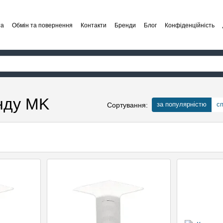
та
Обмін та повернення
Контакти
Бренди
Блог
Конфіденційність
нду MK
за популярністю
с
Сортування: