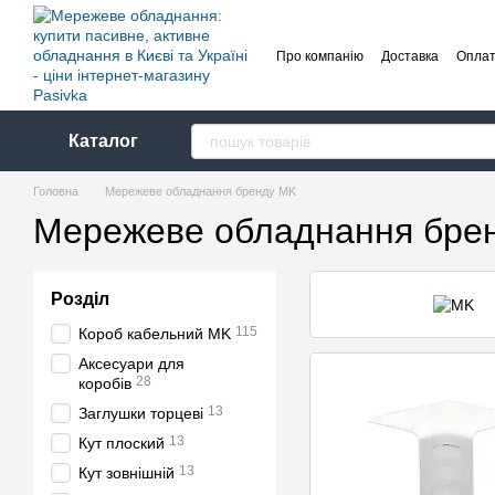
Перейти до основного контенту
Про компанію
Доставка
Опла
Каталог
Головна
Мережеве обладнання бренду MK
Мережеве обладнання бре
Розділ
115
Короб кабельний MK
Аксесуари для
28
коробів
13
Заглушки торцеві
13
Кут плоский
13
Кут зовнішній