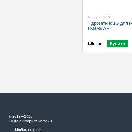
Артикул: 13653
Підрозетник 1G для 
TS6035WHI
105 грн
Купити
© 2012—2026
Pasivka інтернет-магазин
Мобільна версія