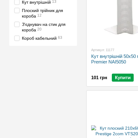
13
Кут внутрішній
Плоский трійник для
12
короба
З'єднувач на стик для
20
короба
63
Короб кабельний
Артикул: 11177
Кут внутрішній 50х50
Premier NAI5050
101 грн
Купити