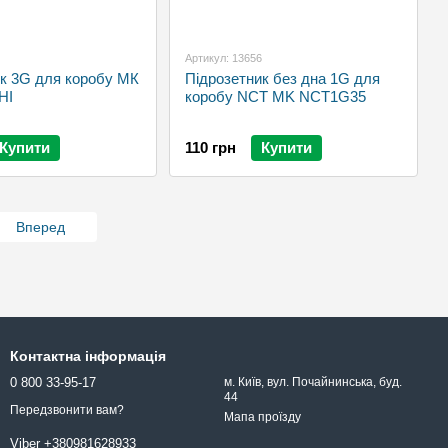
Артикул: 13656
ик 3G для коробу МК
Підрозетник без дна 1G для
HI
коробу NCT MK NCT1G35
Купити
110 грн
Купити
Вперед
Контактна інформація
0 800 33-95-17
м. Київ, вул. Почайнинська, буд.
44
Передзвонити вам?
Мапа проїзду
Viber +380981628933