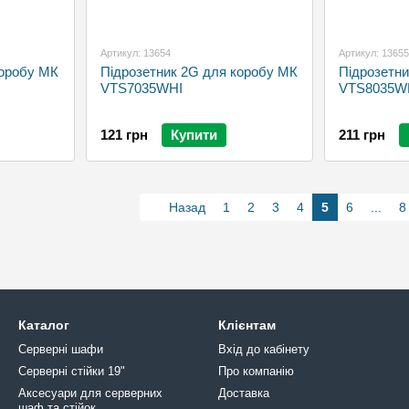
Артикул: 13654
Артикул: 13655
коробу МК
Підрозетник 2G для коробу МК
Підрозетн
VTS7035WHI
VTS8035W
121 грн
Купити
211 грн
Назад
1
2
3
4
5
6
...
8
Каталог
Клієнтам
Серверні шафи
Вхід до кабінету
Серверні стійки 19"
Про компанію
Аксесуари для серверних
Доставка
шаф та стійок