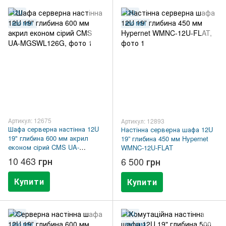
12U
12U
600 ММ
450 ММ
Артикул: 12675
Артикул: 12893
Шафа серверна настінна 12U
Настінна серверна шафа 12U
19" глибина 600 мм акрил
19” глибина 450 мм Hypernet
економ сірий CMS UA-
WMNC-12U-FLAT
MGSWL126G
10 463 грн
6 500 грн
Купити
Купити
12U
12U
600 ММ
500 ММ