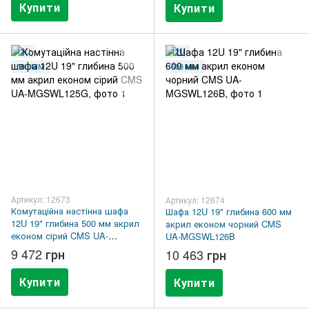
Купити
Купити
12U
12U
500 ММ
600 ММ
Артикул: 12673
Артикул: 12674
Комутаційна настінна шафа
Шафа 12U 19" глибина 600 мм
12U 19" глибина 500 мм акрил
акрил економ чорний CMS
економ сірий CMS UA-
UA-MGSWL126B
MGSWL125G
9 472 грн
10 463 грн
Купити
Купити