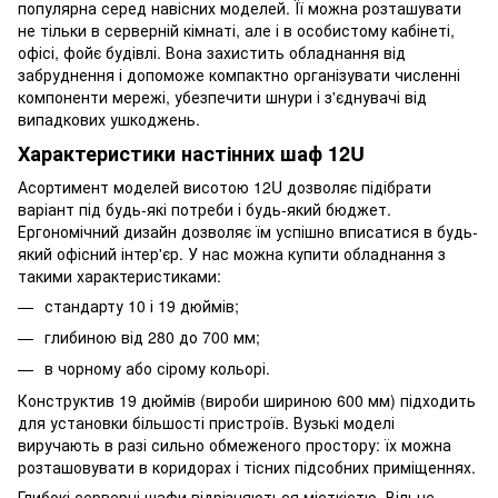
популярна серед навісних моделей. Її можна розташувати
не тільки в серверній кімнаті, але і в особистому кабінеті,
офісі, фойє будівлі. Вона захистить обладнання від
забруднення і допоможе компактно організувати численні
компоненти мережі, убезпечити шнури і з'єднувачі від
випадкових ушкоджень.
Характеристики настінних шаф 12U
Асортимент моделей висотою 12U дозволяє підібрати
варіант під будь-які потреби і будь-який бюджет.
Ергономічний дизайн дозволяє їм успішно вписатися в будь-
який офісний інтер'єр. У нас можна купити обладнання з
такими характеристиками:
стандарту 10 і 19 дюймів;
глибиною від 280 до 700 мм;
в чорному або сірому кольорі.
Конструктив 19 дюймів (вироби шириною 600 мм) підходить
для установки більшості пристроїв. Вузькі моделі
виручають в разі сильно обмеженого простору: їх можна
розташовувати в коридорах і тісних підсобних приміщеннях.
Глибокі серверні шафи відрізняються місткістю. Вільне