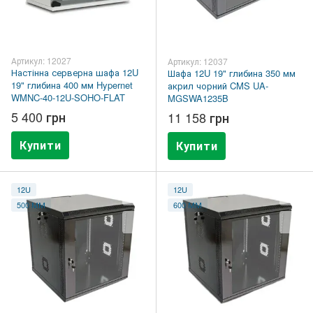
Артикул: 12027
Артикул: 12037
Настінна серверна шафа 12U
Шафа 12U 19" глибина 350 мм
19" глибина 400 мм Hypernet
акрил чорний CMS UA-
WMNC-40-12U-SOHO-FLAT
MGSWA1235B
5 400 грн
11 158 грн
Купити
Купити
12U
12U
500 ММ
600 ММ