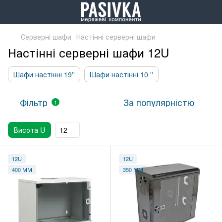
Серверні шафи
Настінні серверні шафи
Настінні серверні шафи 12U
Шафи настінні 19''
Шафи настінні 10 ''
Фільтр
За популярністю
1
Висота U
12
12U
12U
400 ММ
350 ММ