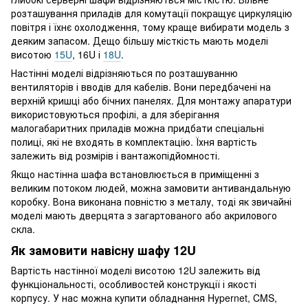
розташування приладів для комутації покращує циркуляцію
повітря і їхнє охолодження, тому краще вибирати модель з
деяким запасом. Дещо більшу місткість мають моделі
висотою
15U
, 16U і
18U
.
Настінні моделі відрізняються по розташуванню
вентиляторів і вводів для кабелів. Вони передбачені на
верхній кришці або бічних панелях. Для монтажу апаратури
використовуються профілі, а для зберігання
малогабаритних приладів можна придбати спеціальні
полиці, які не входять в комплектацію. Їхня вартість
залежить від розмірів і вантажопідйомності.
Якщо настінна шафа встановлюється в приміщенні з
великим потоком людей, можна замовити антивандальную
коробку. Вона виконана повністю з металу, тоді як звичайні
моделі мають дверцята з загартованого або акрилового
скла.
Як замовити навісну шафу 12U
Вартість настінної моделі висотою 12U залежить від
функціональності, особливостей конструкції і якості
корпусу. У нас можна купити обладнання Hypernet, CMS,