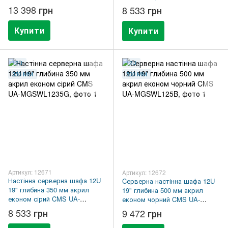
MGSWL1235B
13 398 грн
8 533 грн
Купити
Купити
12U
12U
350 ММ
500 ММ
Артикул: 12671
Артикул: 12672
Настінна серверна шафа 12U
Cерверна настінна шафа 12U
19" глибина 350 мм акрил
19" глибина 500 мм акрил
економ сірий CMS UA-
економ чорний CMS UA-
MGSWL1235G
MGSWL125B
8 533 грн
9 472 грн