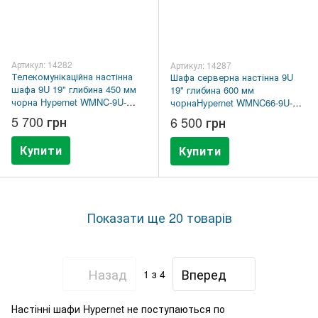
Артикул: 14282
Артикул: 14287
Телекомунікаційна настінна
Шафа серверна настінна 9U
шафа 9U 19" глибина 450 мм
19" глибина 600 мм
чорна Hypernet WMNC-9U-
чорнаHypernet WMNC66-9U-
FLAT- BLACK
FLAT-BLACK
5 700 грн
6 500 грн
Купити
Купити
Показати ще 20 товарів
Назад
Вперед
1
з 4
Настінні шафи Hypernet не поступаються по