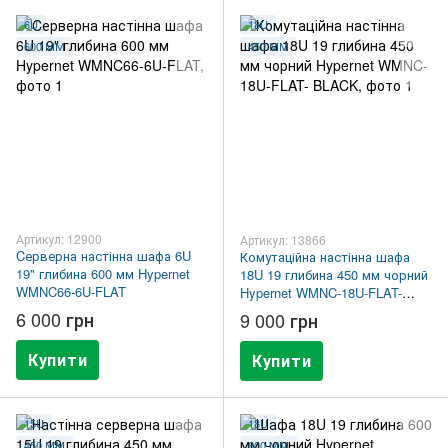
6U
18U
600 ММ
450 ММ
Артикул: 12900
Артикул: 13866
Cерверна настінна шафа 6U
Комутаційна настінна шафа
19" глибина 600 мм Hypernet
18U 19 глибина 450 мм чорний
WMNC66-6U-FLAT
Hypernet WMNC-18U-FLAT-
BLACK
6 000 грн
9 000 грн
Купити
Купити
15U
18U
450 ММ
600 ММ