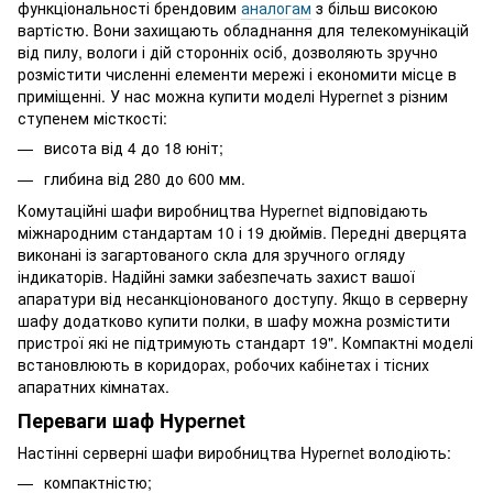
функціональності брендовим
аналогам
з більш високою
вартістю. Вони захищають обладнання для телекомунікацій
від пилу, вологи і дій сторонніх осіб, дозволяють зручно
розмістити численні елементи мережі і економити місце в
приміщенні. У нас можна купити моделі Hypernet з різним
ступенем місткості:
висота від 4 до 18 юніт;
глибина від 280 до 600 мм.
Комутаційні шафи виробництва Hypernet відповідають
міжнародним стандартам 10 і 19 дюймів. Передні дверцята
виконані із загартованого скла для зручного огляду
індикаторів. Надійні замки забезпечать захист вашої
апаратури від несанкціонованого доступу. Якщо в серверну
шафу додатково купити полки, в шафу можна розмістити
пристрої які не підтримують стандарт 19". Компактні моделі
встановлюють в коридорах, робочих кабінетах і тісних
апаратних кімнатах.
Переваги шаф Hypernet
Настінні серверні шафи виробництва Hypernet володіють:
компактністю;