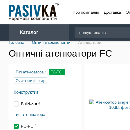
Перейти до основного контенту
Про компанію
Доставка
О
Договір
Каталог
Головна
Оптичні компоненти
Атенюатори
Оптичні атенюатори FC
Тип атенюатора :
FC-FC
Очистити фільтр
Конструктив
4
Build-out
Тип атенюатора
4
FC-FC