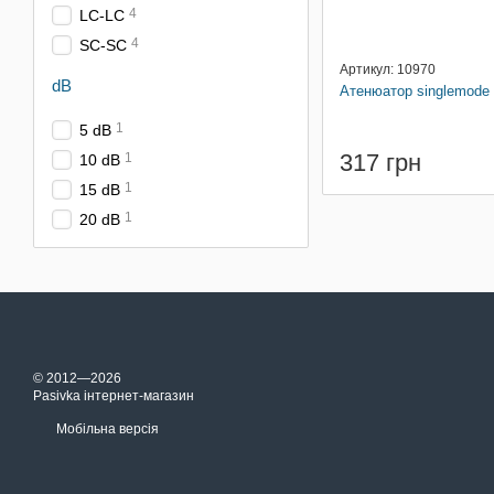
4
LC-LC
4
SC-SC
Артикул: 10970
dB
Атенюатор singlemode
1
5 dB
317 грн
1
10 dB
1
15 dB
1
20 dB
© 2012—2026
Pasivka інтернет-магазин
Мобільна версія