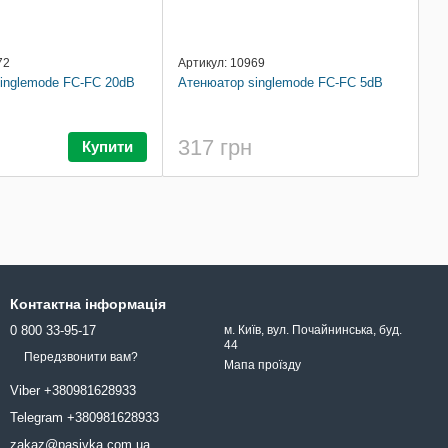
72
Артикул: 10969
inglemode FC-FC 20dB
Атенюатор singlemode FC-FC 5dB
317 грн
Купити
Контактна інформація
0 800 33-95-17
м. Київ, вул. Почайнинська, буд.
44
Передзвонити вам?
Мапа проїзду
Viber +380981628933
Telegram +380981628933
zakaz@pasivka.com.ua