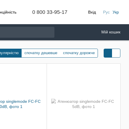
0 800 33-95-17
нційність
Вхід
Рус
Укр
Мій кошик
пулярністю
спочатку дешевше
спочатку дорожче