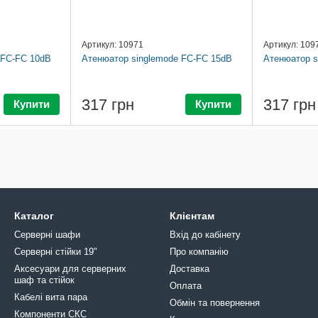
Артикул: 10971
Артикул: 109
 FC-FC 10dB
Атенюатор singlemode FC-FC 15dB
Атенюатор s
317 грн
317 грн
Купити
Купити
Каталог
Клієнтам
Серверні шафи
Вхід до кабінету
Серверні стійки 19"
Про компанію
Аксесуари для серверних
Доставка
шаф та стійок
Оплата
Кабелі вита пара
Обмін та повернення
Компоненти СКС