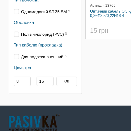
Артикул: 13765
5
Оптичний кабель ОКТ-Д
Одномодовий 9/125 SM
0,36Ф3,5/0,22Н18-4
Оболонка
15 грн
5
Полівінілхлорид (PVC)
Тип кабелю (прокладка)
5
Для подвеса внешний
Ціна, грн
Від Ціна, грн
До Ціна, грн
ОК