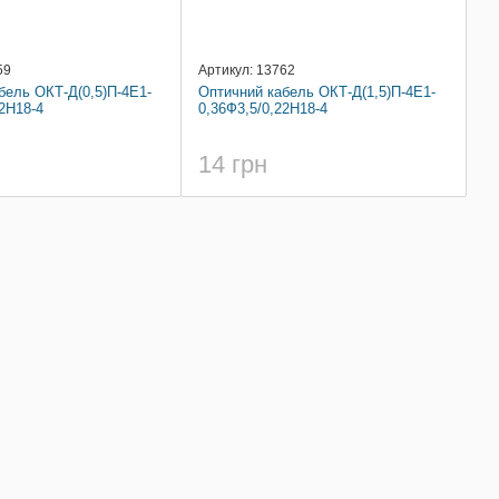
59
Артикул: 13762
бель ОКТ-Д(0,5)П-4Е1-
Оптичний кабель ОКТ-Д(1,5)П-4Е1-
2Н18-4
0,36Ф3,5/0,22Н18-4
14 грн