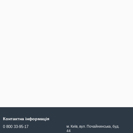
Контактна інформація
0 800 33-95-17
м. Київ, вул. Почайнинська, буд.
44