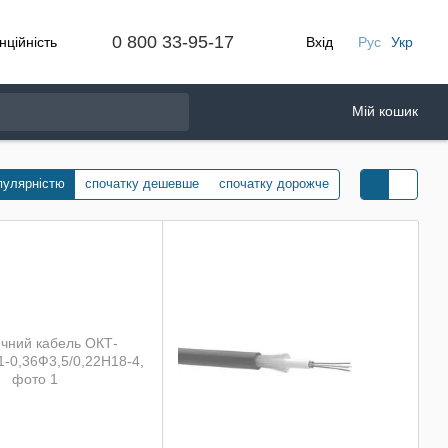
0 800 33-95-17
нційність
Вхід
Рус
Укр
Мій кошик
пулярністю
спочатку дешевше
спочатку дорожче