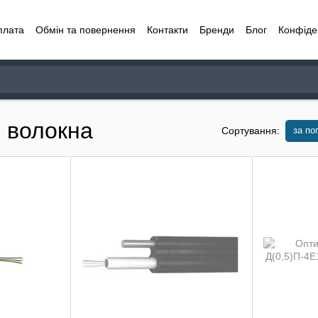
плата
Обмін та повернення
Контакти
Бренди
Блог
Конфіде
4 волокна
за по
Сортування: