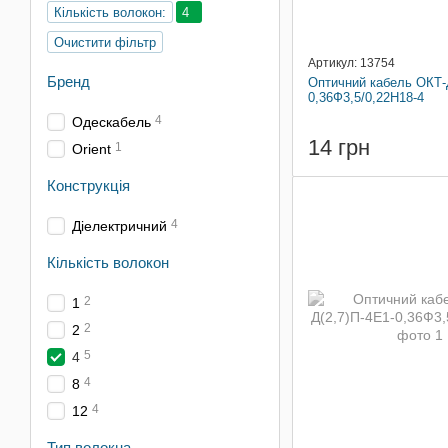
Кількість волокон:
4
Очистити фільтр
Артикул: 13754
Бренд
Оптичний кабель ОКТ-Д
0,36Ф3,5/0,22Н18-4
4
Одескабель
14 грн
1
Orient
Конструкція
4
Діелектричний
Кількість волокон
2
1
2
2
5
4
4
8
4
12
Тип волокна