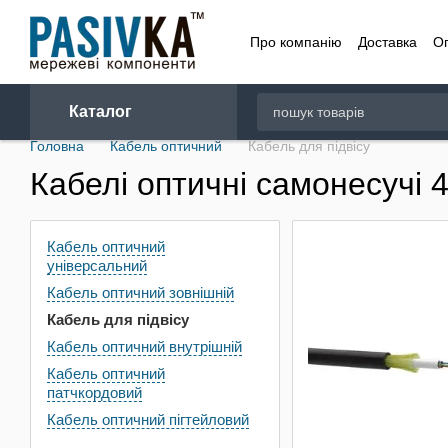
Перейти до основного контенту
Про компанію
Доставка
О
Договір
Каталог
Головна
Кабель оптичний
Кабель для підвісу
Кабелі оптичні самонесучі 
Кабель оптичний
універсальний
Кабель оптичний зовнішній
Кабель для підвісу
Кабель оптичний внутрішній
Кабель оптичний
патчкордовий
Кабель оптичний пігтейловий