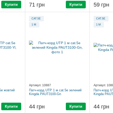
71 грн
59 грн
Купити
Купити
CAT.5E
CAT.5E
1 М
1 М
Артикул: 10887
Артикул: 108
5e жовтий
Патч-корд UTP 1 м cat.5e зелений
Патч-корд UT
Kingda PAUT3100-Gn
Kingda PAUT
44 грн
44 грн
Купити
Купити