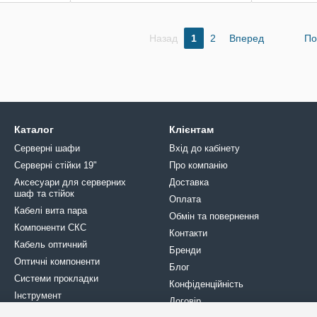
Назад
1
2
Вперед
По
Каталог
Клієнтам
Серверні шафи
Вхід до кабінету
Серверні стійки 19"
Про компанію
Аксесуари для серверних
Доставка
шаф та стійок
Оплата
Кабелі вита пара
Обмін та повернення
Компоненти СКС
Контакти
Кабель оптичний
Бренди
Оптичні компоненти
Блог
Системи прокладки
Конфіденційність
Інструмент
Договір
Кріплення