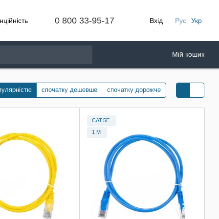
0 800 33-95-17
нційність
Вхід
Рус
Укр
Мій кошик
пулярністю
спочатку дешевше
спочатку дорожче
CAT.5E
1 М