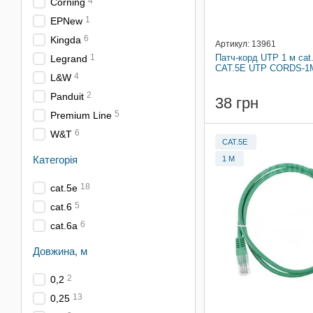
4
Corning
1
EPNew
6
Kingda
Артикул: 13961
Патч-корд UTP 1 м cat
1
Legrand
CAT.5E UTP CORDS-1
4
L&W
2
Panduit
38 грн
5
Premium Line
6
W&T
CAT.5E
Категорія
1 М
18
cat.5e
5
cat.6
6
cat.6a
Довжина, м
2
0,2
13
0,25