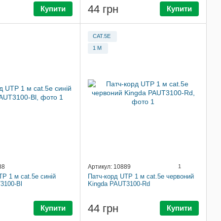
44 грн
Купити
Купити
CAT.5E
1 М
88
Артикул: 10889
1
P 1 м cat.5e синій
Патч-корд UTP 1 м cat.5e червоний
3100-Bl
Kingda PAUT3100-Rd
44 грн
Купити
Купити