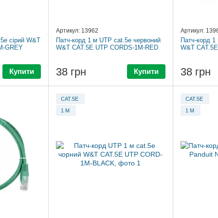
Артикул: 13962
Артикул: 139
.5e сірий W&T
Патч-корд 1 м UTP cat.5e червоний
Патч-корд 1
M-GREY
W&T CAT.5E UTP CORDS-1M-RED
W&T CAT.5E
38 грн
38 грн
Купити
Купити
CAT.5E
CAT.5E
1 М
1 М