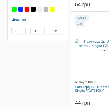
64 грн
CAT.5E
Ціна, грн
1 М
Від Ціна, грн
До Ціна, грн
ОК
Артикул: 10886
Патч-корд 1м UTP cat.
Kingda PAUT3100-Yl
44 грн