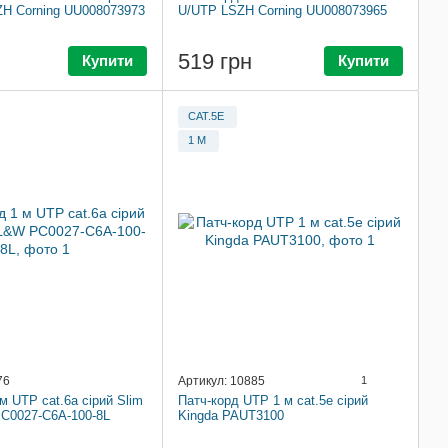
H Corning UU008073973
U/UTP LSZH Corning UU008073965
519 грн
Купити
Купити
CAT.5E
1 М
76
Артикул: 10885
1
м UTP cat.6a сірий Slim
Патч-корд UTP 1 м cat.5e сірий
C0027-C6A-100-8L
Kingda PAUT3100