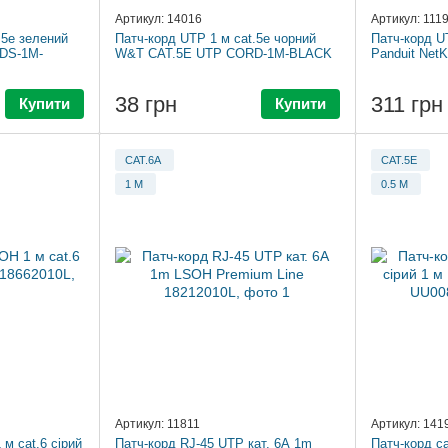
Артикул: 14016
Артикул: 111
.5e зелений
Патч-корд UTP 1 м cat.5e чорний
Патч-корд UT
DS-1M-
W&T CAT.5E UTP CORD-1M-BLACK
Panduit Ne
38 грн
311 грн
Купити
Купити
CAT.6A
CAT.5E
1 М
0.5 М
Артикул: 11811
Артикул: 141
м cat.6 сірий
Патч-корд RJ-45 UTP кат. 6A 1m
Патч-корд ca