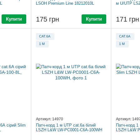
L
LSOH Premium Line 18212010L
м U/UTP LSZ
175 грн
171 грн
Купити
Купити
CAT.6A
CAT.6A
1 М
1 М
Артикул: 14970
Артикул: 149
6А сірий Slim
Патч-корд 1 м UTP cat.6a білий
Патч-корд 1 
L
LSZH L&W LW-PC0001-C6A-100WH
LSZH L&W P