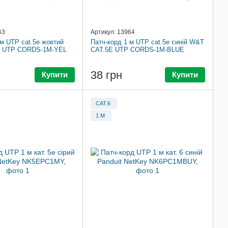
63
Артикул: 13964
 м UTP cat.5e жовтий
Патч-корд 1 м UTP cat.5e синій W&T
 UTP CORDS-1M-YEL
CAT.5E UTP CORDS-1M-BLUE
38 грн
Купити
Купити
CAT.6
1 М