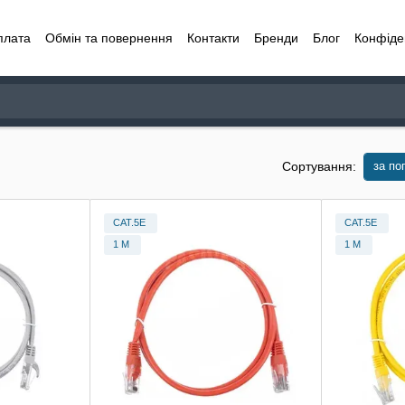
плата
Обмін та повернення
Контакти
Бренди
Блог
Конфіде
за по
Сортування:
CAT.5E
CAT.5E
1 М
1 М