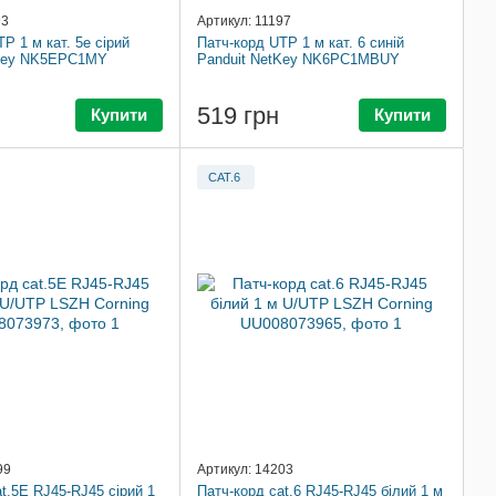
93
Артикул: 11197
P 1 м кат. 5e сірий
Патч-корд UTP 1 м кат. 6 синій
tKey NK5EPC1MY
Panduit NetKey NK6PC1MBUY
519 грн
Купити
Купити
CAT.6
99
Артикул: 14203
t.5Е RJ45-RJ45 сірий 1
Патч-корд cat.6 RJ45-RJ45 білий 1 м