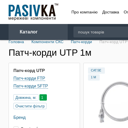
Перейти до основного контенту
Про компанію
Доставка
О
Договір
Каталог
Головна
Компоненти СКС
Патч-корди
Патч-корд UTP
Патч-корди UTP 1м
Патч-корд UTP
CAT.5E
1 М
Патч-корди FTP
Патч-корди SFTP
Довжина, м:
1
Очистити фільтр
Бренд