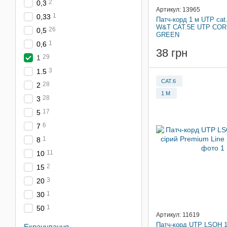
2
0,3
Артикул: 13965
1
0,33
Патч-корд 1 м UTP cat
W&T CAT.5E UTP COR
26
0,5
GREEN
1
0,6
38 грн
29
1
3
1.5
CAT.6
28
2
1 М
28
3
17
5
6
7
1
8
11
10
2
15
3
20
1
30
1
50
Артикул: 11619
Патч-корд UTP LSOH 1 
Екранування