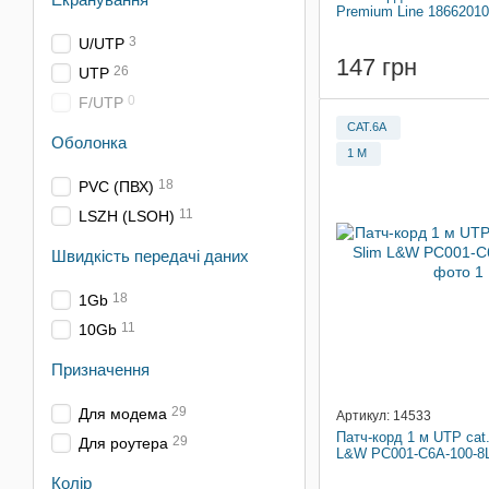
Premium Line 18662010
3
U/UTP
147 грн
26
UTP
0
F/UTP
CAT.6A
Оболонка
1 М
18
PVC (ПВХ)
11
LSZH (LSOH)
Швидкість передачі даних
18
1Gb
11
10Gb
Призначення
29
Для модема
Артикул: 14533
Патч-корд 1 м UTP cat.
29
Для роутера
L&W PC001-C6A-100-8
Колір