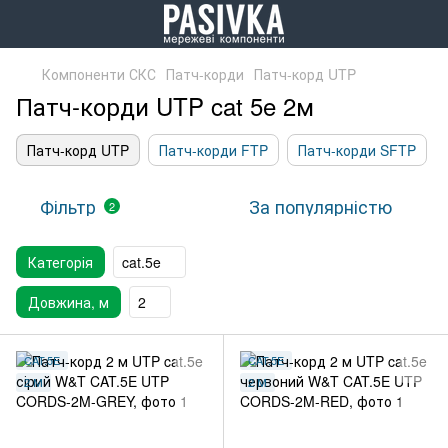
Компоненти СКС
Патч-корди
Патч-корд UTP
Патч-корди UTP cat 5e 2м
Патч-корд UTP
Патч-корди FTP
Патч-корди SFTP
Фільтр
За популярністю
2
Категорія
cat.5e
Довжина, м
2
CAT.5E
CAT.5E
2 М
2 М