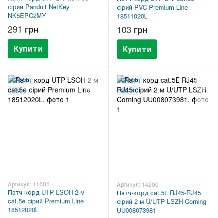
сірий Panduit NetKey
сірий PVC Premium Line
NK5EPC2MY
18511020L
291 грн
103 грн
Купити
Купити
CAT.5E
CAT.5E
2 М
0.5 М
Артикул: 11605
Артикул: 14200
Патч-корд UTP LSOH 2 м
Патч-корд cat.5Е RJ45-RJ45
cat.5e сірий Premium Line
сірий 2 м U/UTP LSZH Corning
18512020L
UU008073981