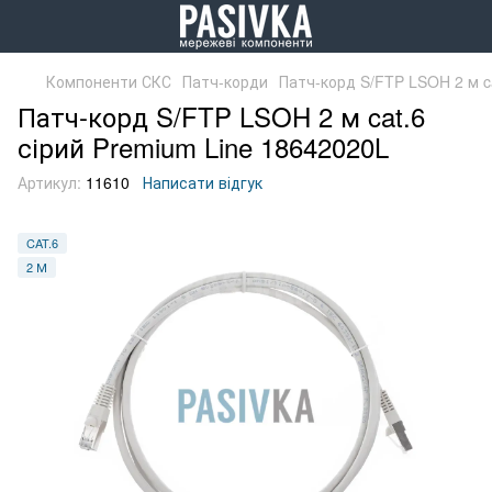
Компоненти СКС
Патч-корди
Патч-корд S/FTP LSOH 2 м c
Патч-корд S/FTP LSOH 2 м cat.6
сірий Premium Line 18642020L
Артикул:
11610
Написати відгук
CAT.6
2 М