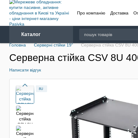
Перейти до основного контенту
Про компанію
Доставка
О
Договір
Каталог
Головна
Серверні стійки 19"
Серверна стійка CSV 8U 40
Серверна стійка CSV 8U 40
Написати відгук
8U