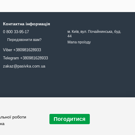
Контактна інформація
0 800 33-95-17
м. Київ, вул. Почайнинська, буд.
44
Передзвонити вам?
Мапа проїзду
Viber +380981628933
Telegram +380981628933
zakaz@pasivka.com.ua
альної роботи
Погодитися
 на