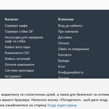
Каталог
Клієнтам
Серверні шафи
Вхід до кабінету
Серверні стійки 19"
Про компанію
Аксесуари для серверних
Доставка
шаф та стійок
Оплата
Кабелі вита пара
Обмін та повернення
Компоненти СКС
Контакти
Кабель оптичний
Бренди
Оптичні компоненти
Блог
Системи прокладки
Конфіденційність
Інструмент
Договір
Кріплення
Кросове обладнання
Ми в соцмережах
Електрика
 маркетингу та статистичних цілей, а також для безпечної та оптим
х вашого браузера. Натисніть кнопку «Погодитися», щоб дати згоду
жна ознайомитися на сторінці
Угода користувача
.