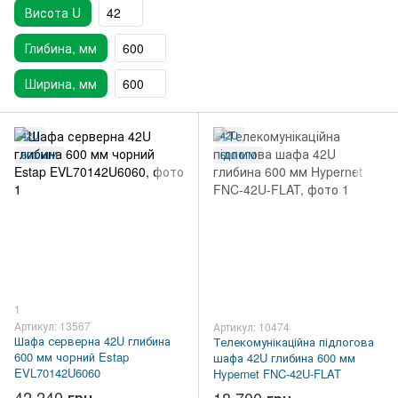
Висота U
42
Глибина, мм
600
Ширина, мм
600
42U
42U
600 ММ
600 ММ
1
Артикул: 13567
Артикул: 10474
Шафа серверна 42U глибина
Телекомунікаційна підлогова
600 мм чорний Estap
шафа 42U глибина 600 мм
EVL70142U6060
Hypernet FNC-42U-FLAT
42 240 грн
18 700 грн