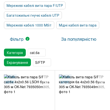
Мережеві кабелі вита пара F/UTP
Багатожильні гнучкі кабелі UTP
Мережеві кабелі 1000 Мбіт
Мідні кабелі вита пара
Фільтр
За популярністю
2
Категорія
cat.6a
Екранування
S/FTP
CAT.6A
CAT.6A
S/FTP
S/FTP