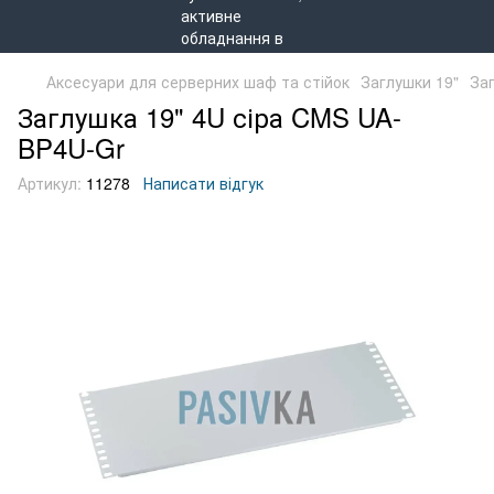
Аксесуари для серверних шаф та стійок
Заглушки 19"
За
Заглушка 19" 4U сіра CMS UA-
BP4U-Gr
Артикул:
11278
Написати відгук