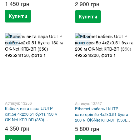
49252m50
49252m100
1 450 грн
2 900 грн
Купити
Купити
CAT.5E
CAT.5E
U/UTP
U/UTP
Артикул: 13256
Артикул: 13257
Кабель вита пара U/UTP
Ethernet кабель U/UTP
cat.5e 4x2x0.51 бухта 150 м
категорія 5e 4x2x0.51 бухта
OK-Net КПВ-ВП (350)
200 м OK-Net КПВ-ВП (350)
49252m150
49252m200
4 350 грн
5 800 грн