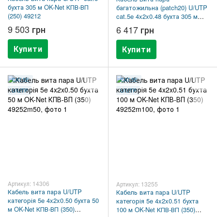
бухта 305 м OK-Net КПВ-ВП
багатожильна (patch20) U/UTP
(250) 49212
cat.5e 4x2x0.48 бухта 305 м
OK-Net КГПВ-ВП(100) 49284
9 503 грн
6 417 грн
Купити
Купити
CAT.5E
CAT.5E
U/UTP
U/UTP
Артикул: 14306
Артикул: 13255
Кабель вита пара U/UTP
Кабель вита пара U/UTP
категорія 5e 4x2x0.50 бухта 50
категорія 5e 4x2x0.51 бухта
м OK-Net КПВ-ВП (350)
100 м OK-Net КПВ-ВП (350)