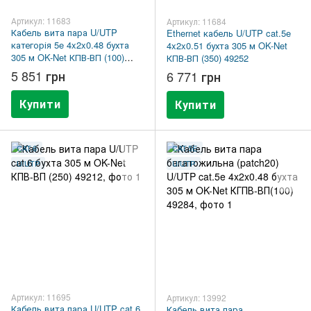
Артикул: 11683
Артикул: 11684
Кабель вита пара U/UTP
Ethernet кабель U/UTP cat.5e
категорія 5e 4x2x0.48 бухта
4x2x0.51 бухта 305 м OK-Net
305 м OK-Net КПВ-ВП (100)
КПВ-ВП (350) 49252
49555
5 851 грн
6 771 грн
Купити
Купити
CAT.6
CAT.5E
U/UTP
U/UTP
Артикул: 11695
Артикул: 13992
Кабель вита пара U/UTP cat.6
Кабель вита пара