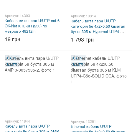
Артикул: 14303
Артикул: 10314
Кабель вита пара U/UTP cat.6
Кабель вита пара U/UTP
OK-Net КПВ-ВП (250) по
категорія 5e 4x2x0.50 біметал
метрово 49212m
бухта 305 м Hypernet UTP4-
C5e-SOLID-2451-CCA
19 грн
1 793 грн
CAT.5E
CAT.5E
U/UTP
U/UTP
Артикул: 11844
Артикул: 13261
Кабель вита пара U/UTP
Ethernet кабель U/UTP
категорія 5e бухта 305 м AMP
категорія 5e 4x2x0.50 біметал