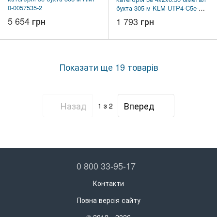
0-0057535-2
бухта 305 м KLM UTP4-C5e-
SOLID CCA
5 654 грн
1 793 грн
Показати ще 19 товарів
Назад
Вперед
1
з 2
0 800 33-95-17
Контакти
Повна версія сайту