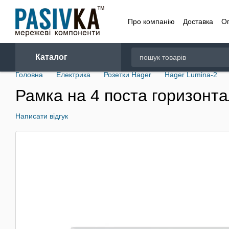
Перейти до основного контенту
Про компанію
Доставка
О
Договір
Каталог
Головна
Електрика
Розетки Hager
Hager Lumina-2
Рамка на 4 поста горизонт
Написати відгук