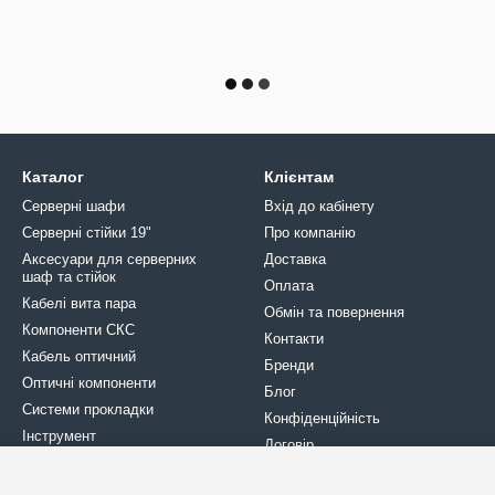
Каталог
Клієнтам
Серверні шафи
Вхід до кабінету
Серверні стійки 19"
Про компанію
Аксесуари для серверних
Доставка
шаф та стійок
Оплата
Кабелі вита пара
Обмін та повернення
Компоненти СКС
Контакти
Кабель оптичний
Бренди
Оптичні компоненти
Блог
Системи прокладки
Конфіденційність
Інструмент
Договір
Кріплення
Кросове обладнання
Ми в соцмережах