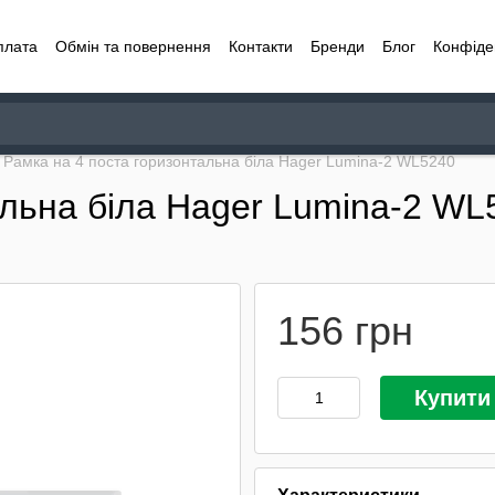
плата
Обмін та повернення
Контакти
Бренди
Блог
Конфіде
Рамка на 4 поста горизонтальна біла Hager Lumina-2 WL5240
альна біла Hager Lumina-2 WL
156 грн
Купити