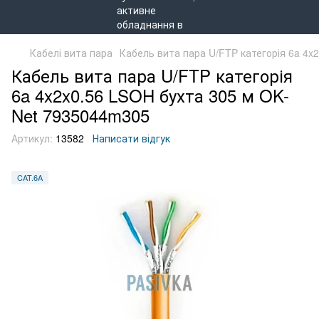
Кабелі вита пара
Кабель вита пара U/FTP категорія 6a 4x
Кабель вита пара U/FTP категорія
6a 4x2x0.56 LSOH бухта 305 м OK-
Net 7935044m305
Артикул:
13582
Написати відгук
CAT.6A