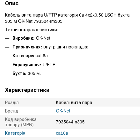
Опис
Кабель вита пара U/FTP категорія 6a 4x2x0.56 LSOH бухта
305 м OK-Net 7935044m305
Технічні характеристики:
Виробник:
OK-Net
Призначення:
внутрішня прокладка
Категорія
cat.6a
Екранування:
U/FTP
Бухта:
305 м.
Характеристики
Розділ
Кабелі вита пара
Бренд
OK-Net
Код виробника
7935044m305
товару (MPN)
Категорія
cat.6a