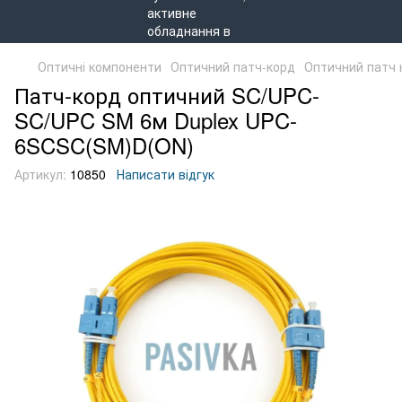
Оптичні компоненти
Оптичний патч-корд
Оптичний патч 
Патч-корд оптичний SC/UPC-
SC/UPC SM 6м Duplex UPC-
6SCSC(SM)D(ON)
Артикул:
10850
Написати відгук